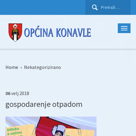
Pretraži:
Home
»
Nekategorizirano
06
velj
2018
gospodarenje otpadom