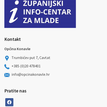
Kontakt
Općina Konavle
Trumbićev put 7, Cavtat
+385 (0)20 478401
info@opcinakonavle.hr
Pratite nas
facebook