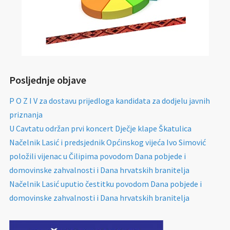
Posljednje objave
P O Z I V za dostavu prijedloga kandidata za dodjelu javnih
priznanja
U Cavtatu održan prvi koncert Dječje klape Škatulica
Načelnik Lasić i predsjednik Općinskog vijeća Ivo Simović
položili vijenac u Čilipima povodom Dana pobjede i
domovinske zahvalnosti i Dana hrvatskih branitelja
Načelnik Lasić uputio čestitku povodom Dana pobjede i
domovinske zahvalnosti i Dana hrvatskih branitelja