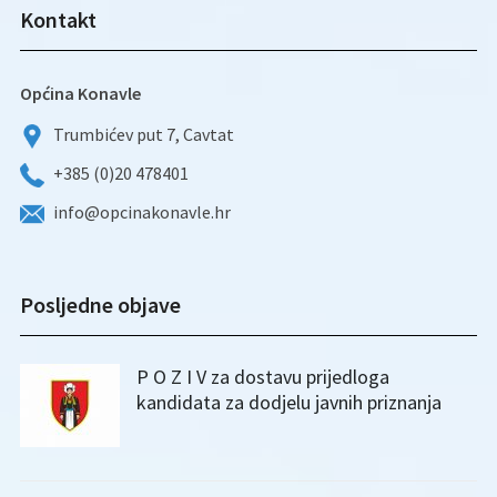
Kontakt
Općina Konavle
Trumbićev put 7, Cavtat
+385 (0)20 478401
info@opcinakonavle.hr
Posljedne objave
P O Z I V za dostavu prijedloga
kandidata za dodjelu javnih priznanja