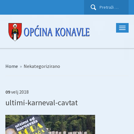
Pretraži:
Home
»
Nekategorizirano
09
velj
2018
ultimi-karneval-cavtat