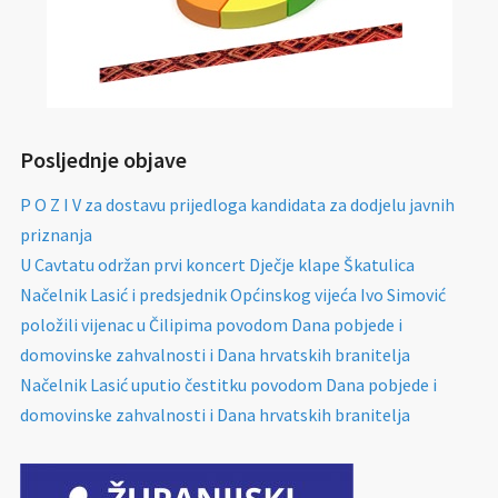
Posljednje objave
P O Z I V za dostavu prijedloga kandidata za dodjelu javnih
priznanja
U Cavtatu održan prvi koncert Dječje klape Škatulica
Načelnik Lasić i predsjednik Općinskog vijeća Ivo Simović
položili vijenac u Čilipima povodom Dana pobjede i
domovinske zahvalnosti i Dana hrvatskih branitelja
Načelnik Lasić uputio čestitku povodom Dana pobjede i
domovinske zahvalnosti i Dana hrvatskih branitelja