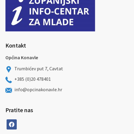
Kontakt
Općina Konavle
Trumbićev put 7, Cavtat
+385 (0)20 478401
info@opcinakonavle.hr
Pratite nas
facebook