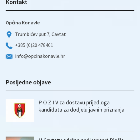
Kontakt
Općina Konavle
Trumbićev put 7, Cavtat
+385 (0)20 478401
info@opcinakonavle.hr
Posljedne objave
P O Z I V za dostavu prijedloga
kandidata za dodjelu javnih priznanja