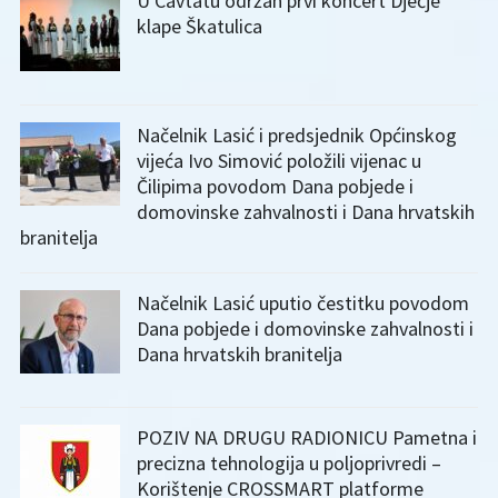
U Cavtatu održan prvi koncert Dječje
klape Škatulica
Načelnik Lasić i predsjednik Općinskog
vijeća Ivo Simović položili vijenac u
Čilipima povodom Dana pobjede i
domovinske zahvalnosti i Dana hrvatskih
branitelja
Načelnik Lasić uputio čestitku povodom
Dana pobjede i domovinske zahvalnosti i
Dana hrvatskih branitelja
POZIV NA DRUGU RADIONICU Pametna i
precizna tehnologija u poljoprivredi –
Korištenje CROSSMART platforme