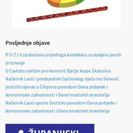
Posljednje objave
P O Z I V za dostavu prijedloga kandidata za dodjelu javnih
priznanja
U Cavtatu održan prvi koncert Dječje klape Škatulica
Načelnik Lasić i predsjednik Općinskog vijeća Ivo Simović
položili vijenac u Čilipima povodom Dana pobjede i
domovinske zahvalnosti i Dana hrvatskih branitelja
Načelnik Lasić uputio čestitku povodom Dana pobjede i
domovinske zahvalnosti i Dana hrvatskih branitelja