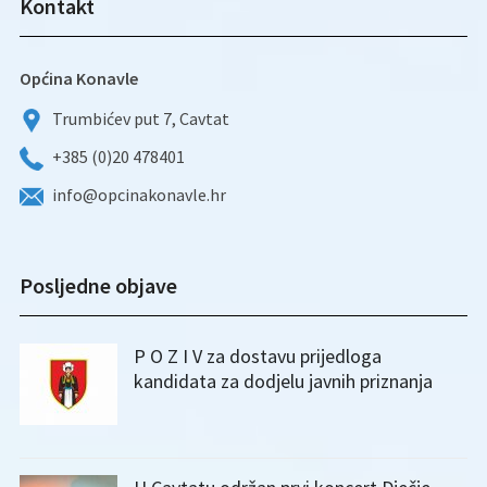
Kontakt
Općina Konavle
Trumbićev put 7, Cavtat
+385 (0)20 478401
info@opcinakonavle.hr
Posljedne objave
P O Z I V za dostavu prijedloga
kandidata za dodjelu javnih priznanja