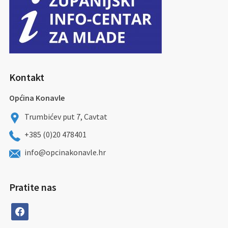
Kontakt
Općina Konavle
Trumbićev put 7, Cavtat
+385 (0)20 478401
info@opcinakonavle.hr
Pratite nas
facebook