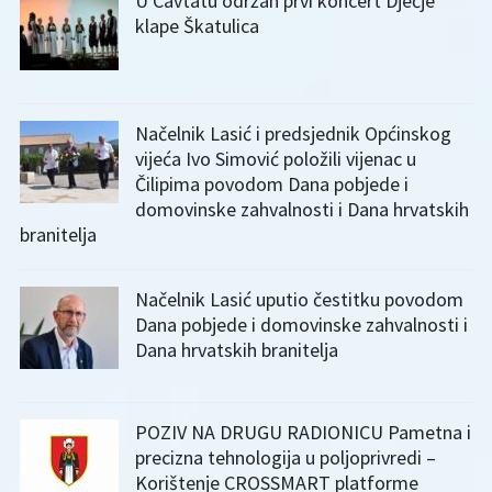
U Cavtatu održan prvi koncert Dječje
klape Škatulica
Načelnik Lasić i predsjednik Općinskog
vijeća Ivo Simović položili vijenac u
Čilipima povodom Dana pobjede i
domovinske zahvalnosti i Dana hrvatskih
branitelja
Načelnik Lasić uputio čestitku povodom
Dana pobjede i domovinske zahvalnosti i
Dana hrvatskih branitelja
POZIV NA DRUGU RADIONICU Pametna i
precizna tehnologija u poljoprivredi –
Korištenje CROSSMART platforme