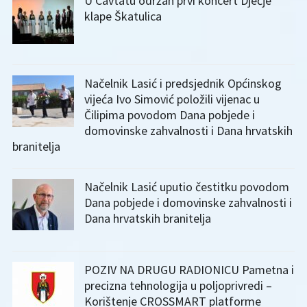
U Cavtatu održan prvi koncert Dječje
klape Škatulica
Načelnik Lasić i predsjednik Općinskog
vijeća Ivo Simović položili vijenac u
Čilipima povodom Dana pobjede i
domovinske zahvalnosti i Dana hrvatskih
branitelja
Načelnik Lasić uputio čestitku povodom
Dana pobjede i domovinske zahvalnosti i
Dana hrvatskih branitelja
POZIV NA DRUGU RADIONICU Pametna i
precizna tehnologija u poljoprivredi –
Korištenje CROSSMART platforme