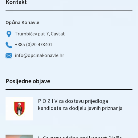
Kontakt
Općina Konavle
Trumbićev put 7, Cavtat
+385 (0)20 478401
info@opcinakonavle.hr
Posljedne objave
P O Z I V za dostavu prijedloga
kandidata za dodjelu javnih priznanja