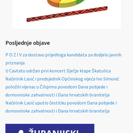
Posljednje objave
P O Z I V za dostavu prijedloga kandidata za dodjelu javnih
priznanja
U Cavtatu održan prvi koncert Dječje klape Škatulica
Načelnik Lasić i predsjednik Općinskog vijeća Ivo Simović
položili vijenac u Čilipima povodom Dana pobjede i
domovinske zahvalnosti i Dana hrvatskih branitelja
Načelnik Lasić uputio čestitku povodom Dana pobjede i
domovinske zahvalnosti i Dana hrvatskih branitelja