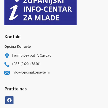
Kontakt
Općina Konavle
Trumbićev put 7, Cavtat
+385 (0)20 478401
info@opcinakonavle.hr
Pratite nas
facebook