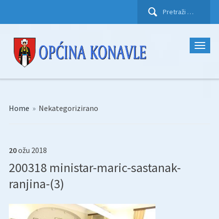
Pretraži:
Home
»
Nekategorizirano
20
ožu
2018
200318 ministar-maric-sastanak-
ranjina-(3)