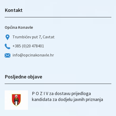
Kontakt
Općina Konavle
Trumbićev put 7, Cavtat
+385 (0)20 478401
info@opcinakonavle.hr
Posljedne objave
P O Z I V za dostavu prijedloga
kandidata za dodjelu javnih priznanja