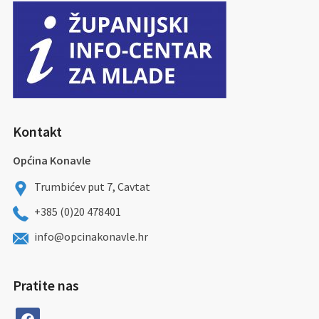
Kontakt
Općina Konavle
Trumbićev put 7, Cavtat
+385 (0)20 478401
info@opcinakonavle.hr
Pratite nas
facebook