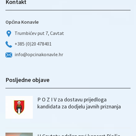
Kontakt
Općina Konavle
Trumbićev put 7, Cavtat
+385 (0)20 478401
info@opcinakonavle.hr
Posljedne objave
P O Z I V za dostavu prijedloga
kandidata za dodjelu javnih priznanja