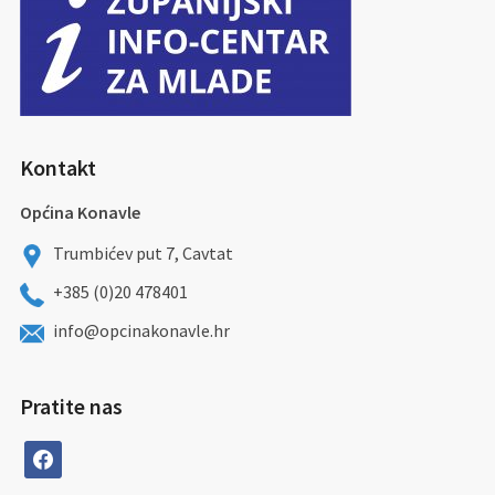
Kontakt
Općina Konavle
Trumbićev put 7, Cavtat
+385 (0)20 478401
info@opcinakonavle.hr
Pratite nas
facebook