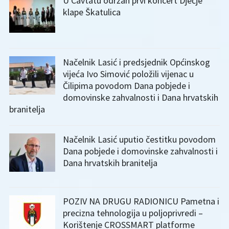
U Cavtatu održan prvi koncert Dječje
klape Škatulica
Načelnik Lasić i predsjednik Općinskog
vijeća Ivo Simović položili vijenac u
Čilipima povodom Dana pobjede i
domovinske zahvalnosti i Dana hrvatskih
branitelja
Načelnik Lasić uputio čestitku povodom
Dana pobjede i domovinske zahvalnosti i
Dana hrvatskih branitelja
POZIV NA DRUGU RADIONICU Pametna i
precizna tehnologija u poljoprivredi –
Korištenje CROSSMART platforme