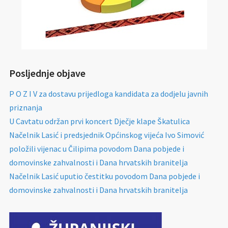
Posljednje objave
P O Z I V za dostavu prijedloga kandidata za dodjelu javnih
priznanja
U Cavtatu održan prvi koncert Dječje klape Škatulica
Načelnik Lasić i predsjednik Općinskog vijeća Ivo Simović
položili vijenac u Čilipima povodom Dana pobjede i
domovinske zahvalnosti i Dana hrvatskih branitelja
Načelnik Lasić uputio čestitku povodom Dana pobjede i
domovinske zahvalnosti i Dana hrvatskih branitelja