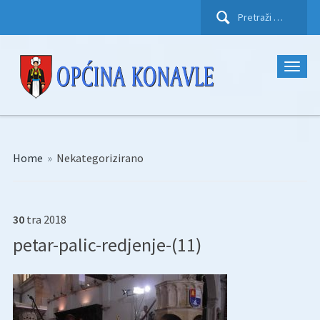
Pretraži:
Home
»
Nekategorizirano
30
tra
2018
petar-palic-redjenje-(11)