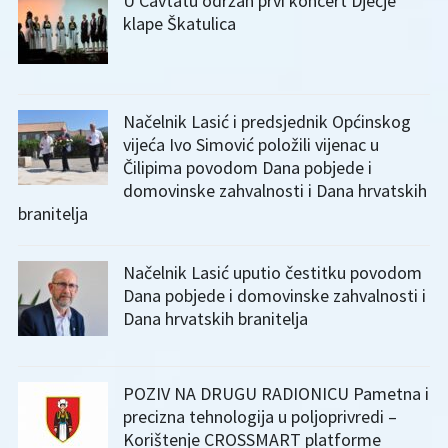
U Cavtatu održan prvi koncert Dječje
klape Škatulica
Načelnik Lasić i predsjednik Općinskog
vijeća Ivo Simović položili vijenac u
Čilipima povodom Dana pobjede i
domovinske zahvalnosti i Dana hrvatskih
branitelja
Načelnik Lasić uputio čestitku povodom
Dana pobjede i domovinske zahvalnosti i
Dana hrvatskih branitelja
POZIV NA DRUGU RADIONICU Pametna i
precizna tehnologija u poljoprivredi –
Korištenje CROSSMART platforme