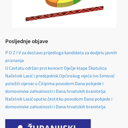
Posljednje objave
P O Z I V za dostavu prijedloga kandidata za dodjelu javnih
priznanja
U Cavtatu održan prvi koncert Dječje klape Škatulica
Načelnik Lasić i predsjednik Općinskog vijeća Ivo Simović
položili vijenac u Čilipima povodom Dana pobjede i
domovinske zahvalnosti i Dana hrvatskih branitelja
Načelnik Lasić uputio čestitku povodom Dana pobjede i
domovinske zahvalnosti i Dana hrvatskih branitelja