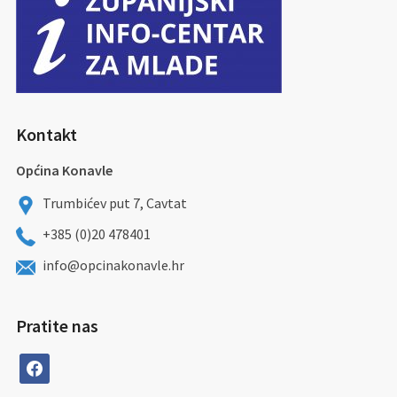
Kontakt
Općina Konavle
Trumbićev put 7, Cavtat
+385 (0)20 478401
info@opcinakonavle.hr
Pratite nas
facebook