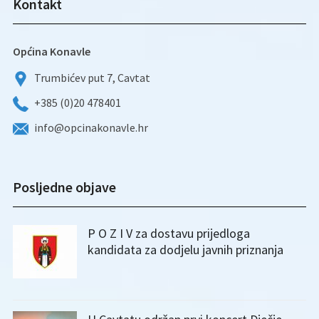
Kontakt
Općina Konavle
Trumbićev put 7, Cavtat
+385 (0)20 478401
info@opcinakonavle.hr
Posljedne objave
P O Z I V za dostavu prijedloga
kandidata za dodjelu javnih priznanja