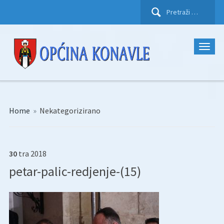
Pretraži:
Home
»
Nekategorizirano
30
tra
2018
petar-palic-redjenje-(15)