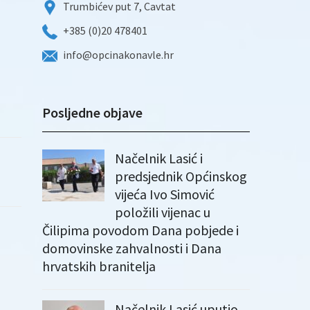
Trumbićev put 7, Cavtat
+385 (0)20 478401
info@opcinakonavle.hr
Posljedne objave
Načelnik Lasić i
predsjednik Općinskog
vijeća Ivo Simović
položili vijenac u
Čilipima povodom Dana pobjede i
domovinske zahvalnosti i Dana
hrvatskih branitelja
Načelnik Lasić uputio