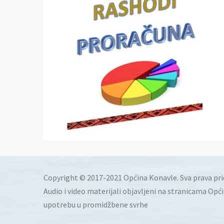
Copyright © 2017-2021 Općina Konavle. Sva prava pr
Audio i video materijali objavljeni na stranicama Opć
upotrebu u promidžbene svrhe