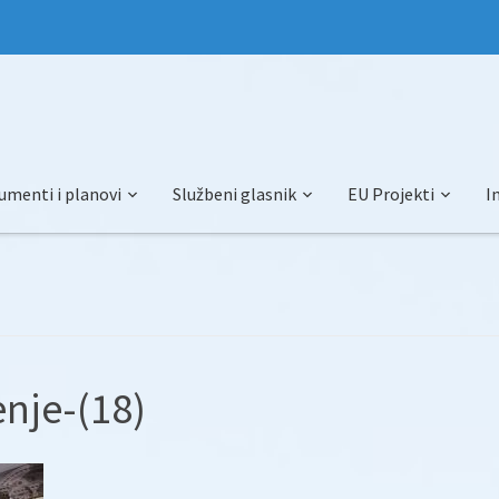
umenti i planovi
Službeni glasnik
EU Projekti
I
enje-(18)