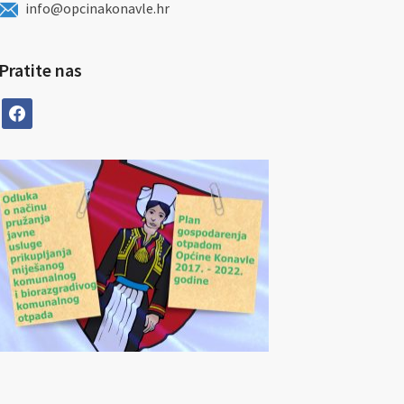
info@opcinakonavle.hr
Pratite nas
facebook