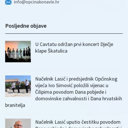
info@opcinakonavle.hr
Posljedne objave
U Cavtatu održan prvi koncert Dječje
klape Škatulica
Načelnik Lasić i predsjednik Općinskog
vijeća Ivo Simović položili vijenac u
Čilipima povodom Dana pobjede i
domovinske zahvalnosti i Dana hrvatskih
branitelja
Načelnik Lasić uputio čestitku povodom