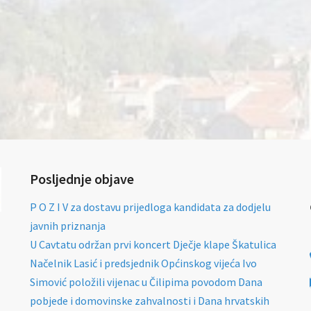
Posljednje objave
P O Z I V za dostavu prijedloga kandidata za dodjelu
javnih priznanja
U Cavtatu održan prvi koncert Dječje klape Škatulica
Načelnik Lasić i predsjednik Općinskog vijeća Ivo
Simović položili vijenac u Čilipima povodom Dana
pobjede i domovinske zahvalnosti i Dana hrvatskih