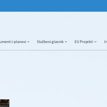
umenti i planovi
Službeni glasnik
EU Projekti
I