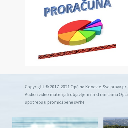
Copyright © 2017-2021 Općina Konavle. Sva prava pr
Audio i video materijali objavljeni na stranicama Opć
upotrebu u promidžbene svrhe