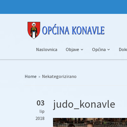
Naslovnica
Objave
Općina
Dok
Home
»
Nekategorizirano
judo_konavle
03
lip
2018