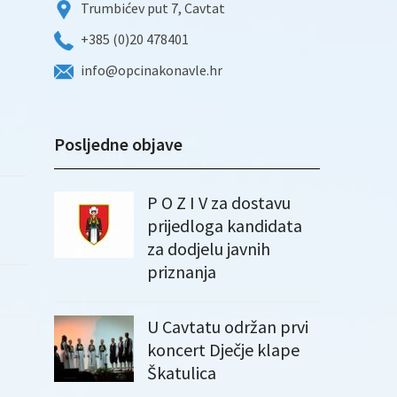
Trumbićev put 7, Cavtat
+385 (0)20 478401
info@opcinakonavle.hr
Posljedne objave
P O Z I V za dostavu
prijedloga kandidata
za dodjelu javnih
priznanja
U Cavtatu održan prvi
koncert Dječje klape
Škatulica