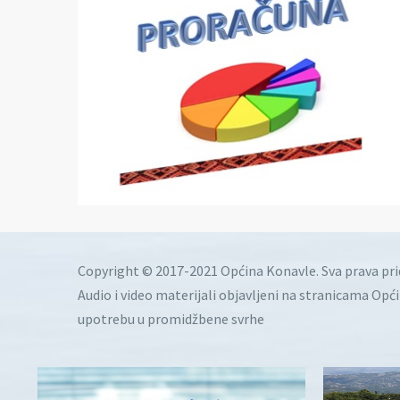
Copyright © 2017-2021 Općina Konavle. Sva prava pr
Audio i video materijali objavljeni na stranicama Opć
upotrebu u promidžbene svrhe