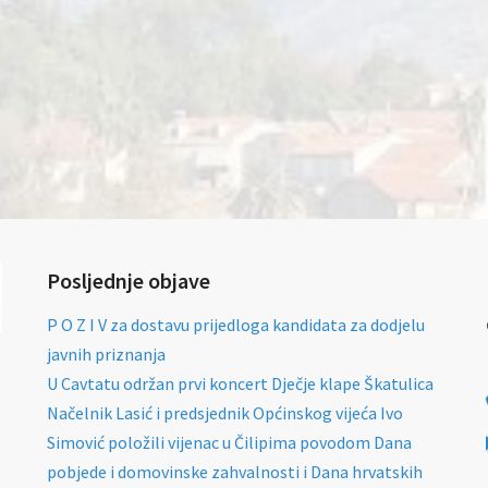
Posljednje objave
P O Z I V za dostavu prijedloga kandidata za dodjelu
javnih priznanja
U Cavtatu održan prvi koncert Dječje klape Škatulica
Načelnik Lasić i predsjednik Općinskog vijeća Ivo
Simović položili vijenac u Čilipima povodom Dana
pobjede i domovinske zahvalnosti i Dana hrvatskih