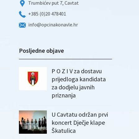
Trumbićev put 7, Cavtat
+385 (0)20 478401
info@opcinakonavle.hr
Posljedne objave
P O Z I V za dostavu
prijedloga kandidata
za dodjelu javnih
priznanja
U Cavtatu održan prvi
koncert Dječje klape
Škatulica