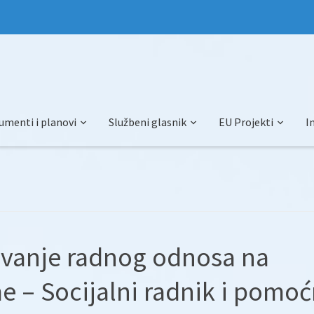
umenti i planovi
Službeni glasnik
EU Projekti
I
nivanje radnog odnosa na
e – Socijalni radnik i pomoć