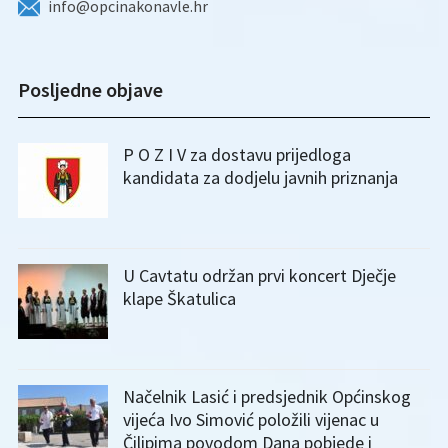
info@opcinakonavle.hr
Posljedne objave
P O Z I V za dostavu prijedloga
kandidata za dodjelu javnih priznanja
U Cavtatu održan prvi koncert Dječje
klape Škatulica
Načelnik Lasić i predsjednik Općinskog
vijeća Ivo Simović položili vijenac u
Čilipima povodom Dana pobjede i