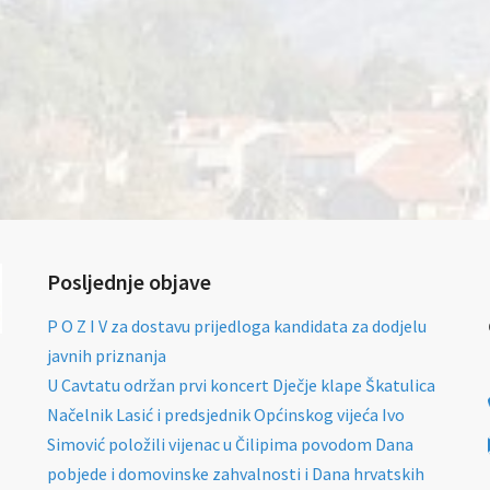
Posljednje objave
P O Z I V za dostavu prijedloga kandidata za dodjelu
javnih priznanja
U Cavtatu održan prvi koncert Dječje klape Škatulica
Načelnik Lasić i predsjednik Općinskog vijeća Ivo
Simović položili vijenac u Čilipima povodom Dana
pobjede i domovinske zahvalnosti i Dana hrvatskih