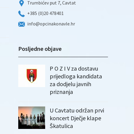
Trumbićev put 7, Cavtat
+385 (0)20 478401
info@opcinakonavle.hr
Posljedne objave
P O Z I V za dostavu
prijedloga kandidata
za dodjelu javnih
priznanja
U Cavtatu održan prvi
koncert Dječje klape
Škatulica