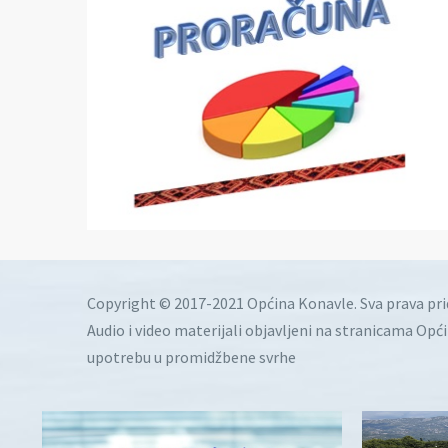
Copyright © 2017-2021 Općina Konavle. Sva prava pr
Audio i video materijali objavljeni na stranicama Opć
upotrebu u promidžbene svrhe