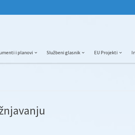
umenti i planovi
Službeni glasnik
EU Projekti
I
ažnjavanju