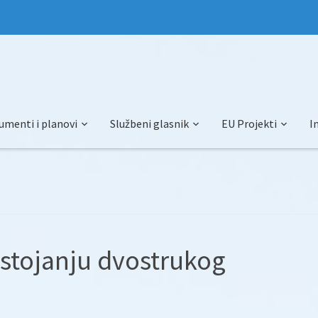
umenti i planovi
Službeni glasnik
EU Projekti
I
ostojanju dvostrukog