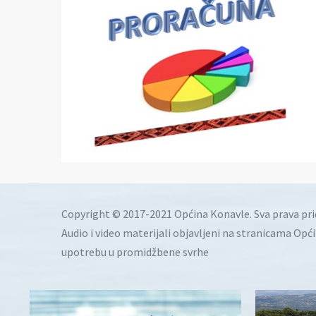
Copyright © 2017-2021 Općina Konavle. Sva prava pr
Audio i video materijali objavljeni na stranicama Opć
upotrebu u promidžbene svrhe