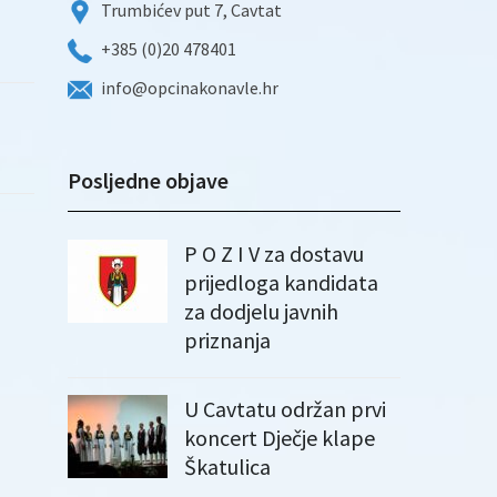
Trumbićev put 7, Cavtat
+385 (0)20 478401
info@opcinakonavle.hr
Posljedne objave
P O Z I V za dostavu
prijedloga kandidata
za dodjelu javnih
priznanja
U Cavtatu održan prvi
koncert Dječje klape
Škatulica