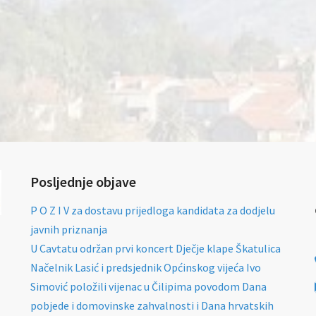
Posljednje objave
P O Z I V za dostavu prijedloga kandidata za dodjelu
javnih priznanja
U Cavtatu održan prvi koncert Dječje klape Škatulica
Načelnik Lasić i predsjednik Općinskog vijeća Ivo
Simović položili vijenac u Čilipima povodom Dana
pobjede i domovinske zahvalnosti i Dana hrvatskih