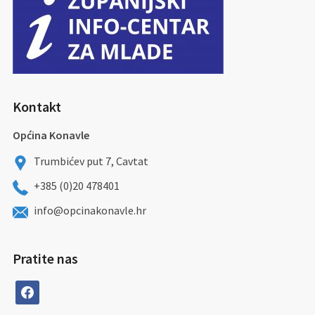
Kontakt
Općina Konavle
Trumbićev put 7, Cavtat
+385 (0)20 478401
info@opcinakonavle.hr
Pratite nas
facebook