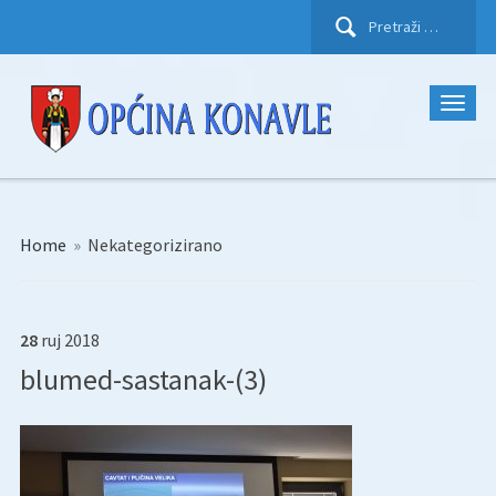
Pretraži:
Home
»
Nekategorizirano
28
ruj
2018
blumed-sastanak-(3)