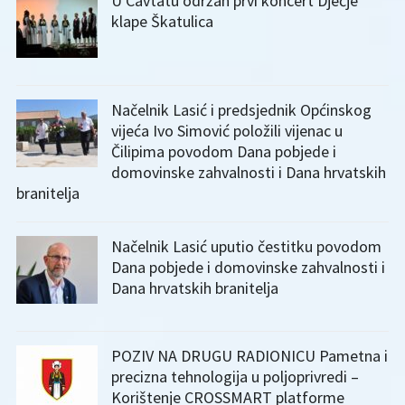
U Cavtatu održan prvi koncert Dječje
klape Škatulica
Načelnik Lasić i predsjednik Općinskog
vijeća Ivo Simović položili vijenac u
Čilipima povodom Dana pobjede i
domovinske zahvalnosti i Dana hrvatskih
branitelja
Načelnik Lasić uputio čestitku povodom
Dana pobjede i domovinske zahvalnosti i
Dana hrvatskih branitelja
POZIV NA DRUGU RADIONICU Pametna i
precizna tehnologija u poljoprivredi –
Korištenje CROSSMART platforme