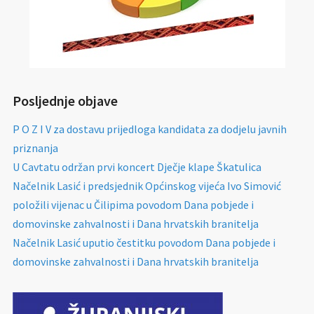
Posljednje objave
P O Z I V za dostavu prijedloga kandidata za dodjelu javnih
priznanja
U Cavtatu održan prvi koncert Dječje klape Škatulica
Načelnik Lasić i predsjednik Općinskog vijeća Ivo Simović
položili vijenac u Čilipima povodom Dana pobjede i
domovinske zahvalnosti i Dana hrvatskih branitelja
Načelnik Lasić uputio čestitku povodom Dana pobjede i
domovinske zahvalnosti i Dana hrvatskih branitelja