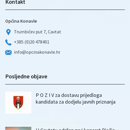
Kontakt
Općina Konavle
Trumbićev put 7, Cavtat
+385 (0)20 478401
info@opcinakonavle.hr
Posljedne objave
P O Z I V za dostavu prijedloga
kandidata za dodjelu javnih priznanja