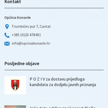
Kontakt
Općina Konavle
Trumbićev put 7, Cavtat
+385 (0)20 478401
info@opcinakonavle.hr
Posljedne objave
P O Z I V za dostavu prijedloga
kandidata za dodjelu javnih priznanja