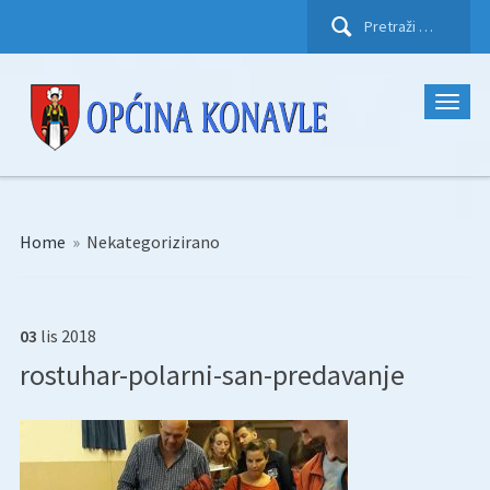
Pretraži:
Home
»
Nekategorizirano
03
lis
2018
rostuhar-polarni-san-predavanje