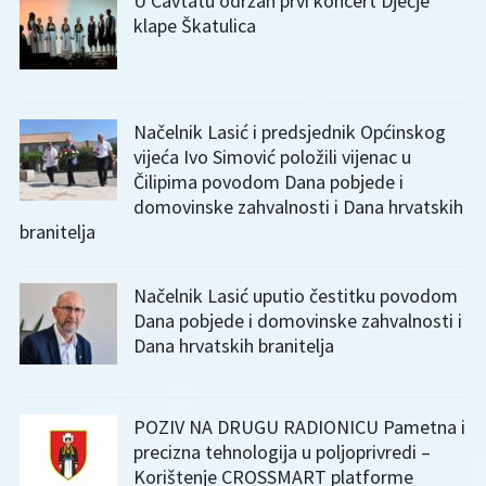
U Cavtatu održan prvi koncert Dječje
klape Škatulica
Načelnik Lasić i predsjednik Općinskog
vijeća Ivo Simović položili vijenac u
Čilipima povodom Dana pobjede i
domovinske zahvalnosti i Dana hrvatskih
branitelja
Načelnik Lasić uputio čestitku povodom
Dana pobjede i domovinske zahvalnosti i
Dana hrvatskih branitelja
POZIV NA DRUGU RADIONICU Pametna i
precizna tehnologija u poljoprivredi –
Korištenje CROSSMART platforme