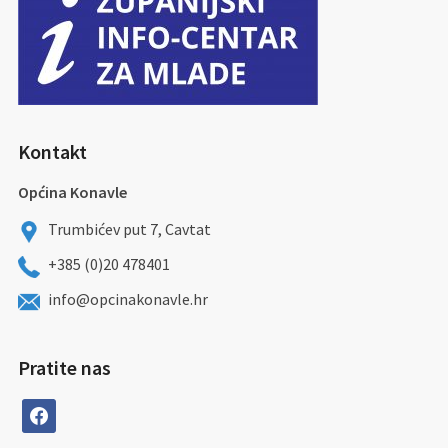
Kontakt
Općina Konavle
Trumbićev put 7, Cavtat
+385 (0)20 478401
info@opcinakonavle.hr
Pratite nas
facebook