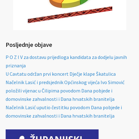
Posljednje objave
P O Z I V za dostavu prijedloga kandidata za dodjelu javnih
priznanja
U Cavtatu održan prvi koncert Dječje klape Škatulica
Načelnik Lasić i predsjednik Općinskog vijeća Ivo Simović
položili vijenac u Čilipima povodom Dana pobjede i
domovinske zahvalnosti i Dana hrvatskih branitelja
Načelnik Lasić uputio čestitku povodom Dana pobjede i
domovinske zahvalnosti i Dana hrvatskih branitelja