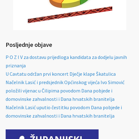
Posljednje objave
P O Z I V za dostavu prijedloga kandidata za dodjelu javnih
priznanja
U Cavtatu održan prvi koncert Dječje klape Škatulica
Načelnik Lasić i predsjednik Općinskog vijeća Ivo Simović
položili vijenac u Čilipima povodom Dana pobjede i
domovinske zahvalnosti i Dana hrvatskih branitelja
Načelnik Lasić uputio čestitku povodom Dana pobjede i
domovinske zahvalnosti i Dana hrvatskih branitelja