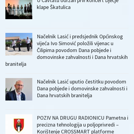
U Cavtatu održan prvi koncert Dječje
klape Škatulica
Načelnik Lasić i predsjednik Općinskog
vijeća Ivo Simović položili vijenac u
Čilipima povodom Dana pobjede i
domovinske zahvalnosti i Dana hrvatskih
branitelja
Načelnik Lasić uputio čestitku povodom
Dana pobjede i domovinske zahvalnosti i
Dana hrvatskih branitelja
POZIV NA DRUGU RADIONICU Pametna i
precizna tehnologija u poljoprivredi –
Korištenje CROSSMART platforme