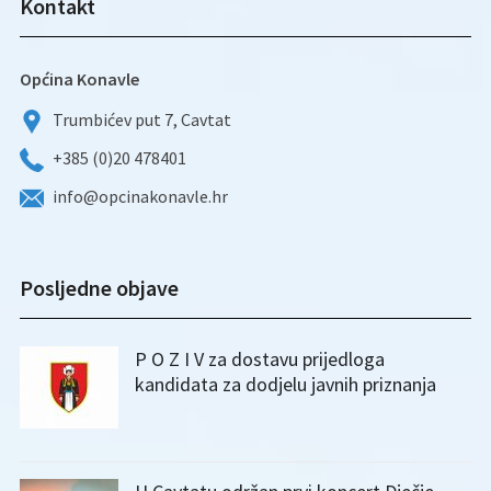
Kontakt
Općina Konavle
Trumbićev put 7, Cavtat
+385 (0)20 478401
info@opcinakonavle.hr
Posljedne objave
P O Z I V za dostavu prijedloga
kandidata za dodjelu javnih priznanja