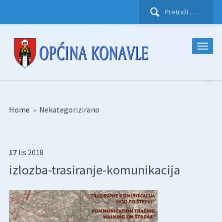
Pretraži:
Home
»
Nekategorizirano
17
lis
2018
izlozba-trasiranje-komunikacija