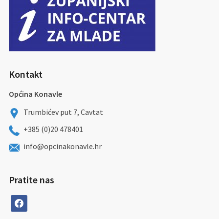
Kontakt
Općina Konavle
Trumbićev put 7, Cavtat
+385 (0)20 478401
info@opcinakonavle.hr
Pratite nas
facebook