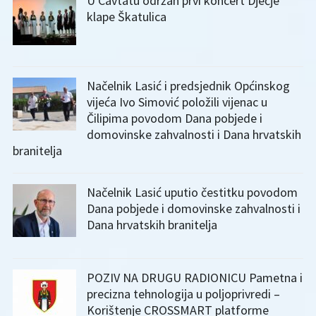
U Cavtatu održan prvi koncert Dječje
klape Škatulica
Načelnik Lasić i predsjednik Općinskog
vijeća Ivo Simović položili vijenac u
Čilipima povodom Dana pobjede i
domovinske zahvalnosti i Dana hrvatskih
branitelja
Načelnik Lasić uputio čestitku povodom
Dana pobjede i domovinske zahvalnosti i
Dana hrvatskih branitelja
POZIV NA DRUGU RADIONICU Pametna i
precizna tehnologija u poljoprivredi –
Korištenje CROSSMART platforme