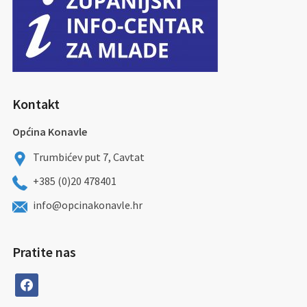
Kontakt
Općina Konavle
Trumbićev put 7, Cavtat
+385 (0)20 478401
info@opcinakonavle.hr
Pratite nas
facebook