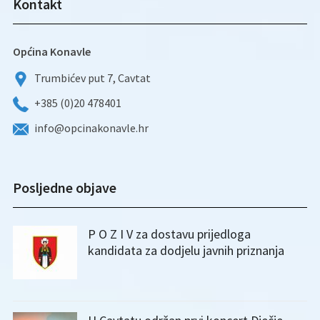
Kontakt
Općina Konavle
Trumbićev put 7, Cavtat
+385 (0)20 478401
info@opcinakonavle.hr
Posljedne objave
P O Z I V za dostavu prijedloga
kandidata za dodjelu javnih priznanja