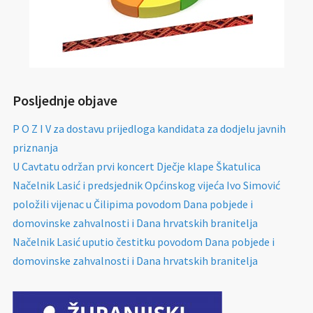
Posljednje objave
P O Z I V za dostavu prijedloga kandidata za dodjelu javnih
priznanja
U Cavtatu održan prvi koncert Dječje klape Škatulica
Načelnik Lasić i predsjednik Općinskog vijeća Ivo Simović
položili vijenac u Čilipima povodom Dana pobjede i
domovinske zahvalnosti i Dana hrvatskih branitelja
Načelnik Lasić uputio čestitku povodom Dana pobjede i
domovinske zahvalnosti i Dana hrvatskih branitelja