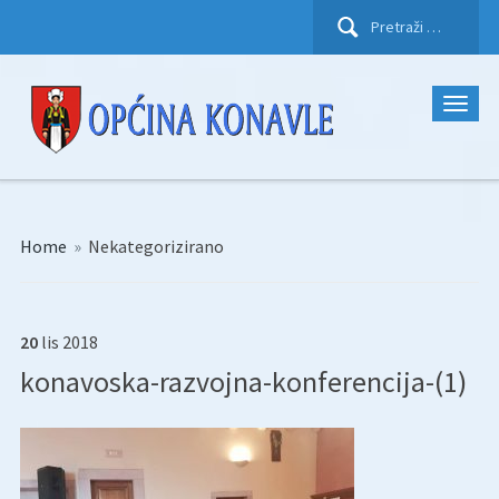
Pretraži:
Home
»
Nekategorizirano
20
lis
2018
konavoska-razvojna-konferencija-(1)