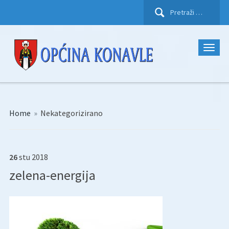
Pretraži:
Home
»
Nekategorizirano
26
stu
2018
zelena-energija