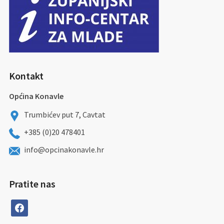
Kontakt
Općina Konavle
Trumbićev put 7, Cavtat
+385 (0)20 478401
info@opcinakonavle.hr
Pratite nas
facebook