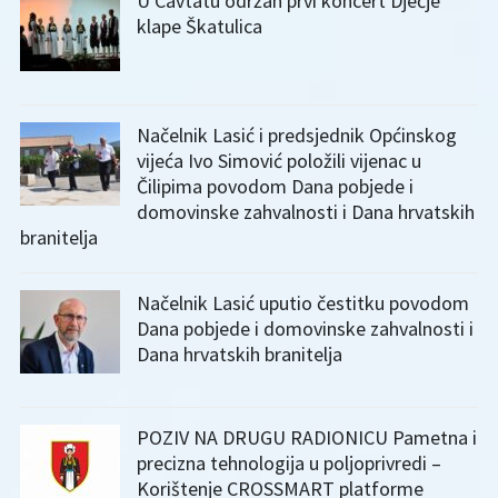
U Cavtatu održan prvi koncert Dječje
klape Škatulica
Načelnik Lasić i predsjednik Općinskog
vijeća Ivo Simović položili vijenac u
Čilipima povodom Dana pobjede i
domovinske zahvalnosti i Dana hrvatskih
branitelja
Načelnik Lasić uputio čestitku povodom
Dana pobjede i domovinske zahvalnosti i
Dana hrvatskih branitelja
POZIV NA DRUGU RADIONICU Pametna i
precizna tehnologija u poljoprivredi –
Korištenje CROSSMART platforme