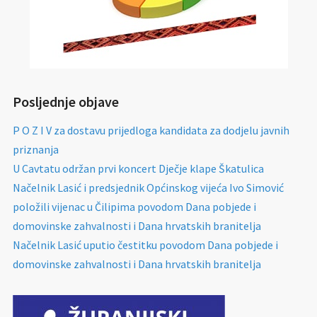
Posljednje objave
P O Z I V za dostavu prijedloga kandidata za dodjelu javnih
priznanja
U Cavtatu održan prvi koncert Dječje klape Škatulica
Načelnik Lasić i predsjednik Općinskog vijeća Ivo Simović
položili vijenac u Čilipima povodom Dana pobjede i
domovinske zahvalnosti i Dana hrvatskih branitelja
Načelnik Lasić uputio čestitku povodom Dana pobjede i
domovinske zahvalnosti i Dana hrvatskih branitelja