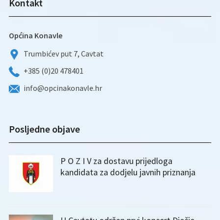
Kontakt
Općina Konavle
Trumbićev put 7, Cavtat
+385 (0)20 478401
info@opcinakonavle.hr
Posljedne objave
P O Z I V za dostavu prijedloga
kandidata za dodjelu javnih priznanja