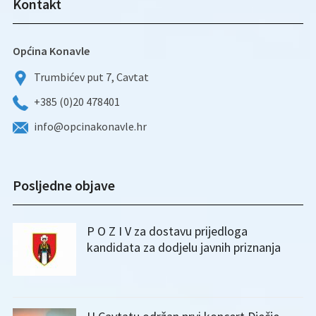
Kontakt
Općina Konavle
Trumbićev put 7, Cavtat
+385 (0)20 478401
info@opcinakonavle.hr
Posljedne objave
P O Z I V za dostavu prijedloga
kandidata za dodjelu javnih priznanja