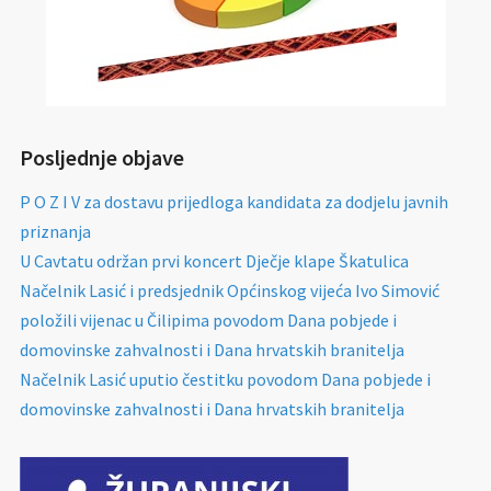
Posljednje objave
P O Z I V za dostavu prijedloga kandidata za dodjelu javnih
priznanja
U Cavtatu održan prvi koncert Dječje klape Škatulica
Načelnik Lasić i predsjednik Općinskog vijeća Ivo Simović
položili vijenac u Čilipima povodom Dana pobjede i
domovinske zahvalnosti i Dana hrvatskih branitelja
Načelnik Lasić uputio čestitku povodom Dana pobjede i
domovinske zahvalnosti i Dana hrvatskih branitelja