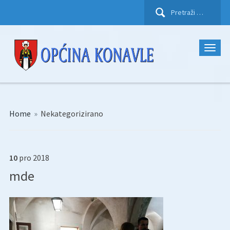
Pretraži:
Home
»
Nekategorizirano
10
pro
2018
mde