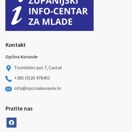
Kontakt
Općina Konavle
Trumbićev put 7, Cavtat
+385 (0)20 478401
info@opcinakonavle.hr
Pratite nas
facebook