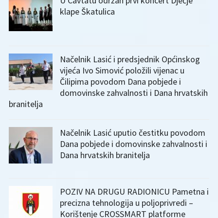
U Cavtatu održan prvi koncert Dječje
klape Škatulica
Načelnik Lasić i predsjednik Općinskog
vijeća Ivo Simović položili vijenac u
Čilipima povodom Dana pobjede i
domovinske zahvalnosti i Dana hrvatskih
branitelja
Načelnik Lasić uputio čestitku povodom
Dana pobjede i domovinske zahvalnosti i
Dana hrvatskih branitelja
POZIV NA DRUGU RADIONICU Pametna i
precizna tehnologija u poljoprivredi –
Korištenje CROSSMART platforme