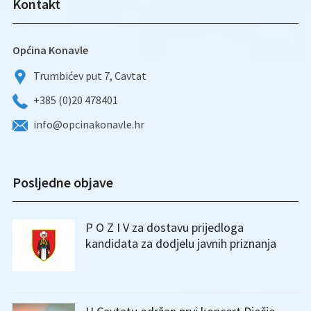
Kontakt
Općina Konavle
Trumbićev put 7, Cavtat
+385 (0)20 478401
info@opcinakonavle.hr
Posljedne objave
P O Z I V za dostavu prijedloga
kandidata za dodjelu javnih priznanja