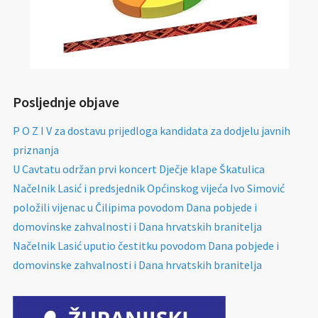
Posljednje objave
P O Z I V za dostavu prijedloga kandidata za dodjelu javnih
priznanja
U Cavtatu održan prvi koncert Dječje klape Škatulica
Načelnik Lasić i predsjednik Općinskog vijeća Ivo Simović
položili vijenac u Čilipima povodom Dana pobjede i
domovinske zahvalnosti i Dana hrvatskih branitelja
Načelnik Lasić uputio čestitku povodom Dana pobjede i
domovinske zahvalnosti i Dana hrvatskih branitelja