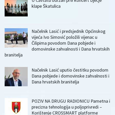
U Cavtatu održan prvi koncert Dječje
klape Škatulica
Načelnik Lasić i predsjednik Općinskog
vijeća Ivo Simović položili vijenac u
Čilipima povodom Dana pobjede i
domovinske zahvalnosti i Dana hrvatskih
branitelja
Načelnik Lasić uputio čestitku povodom
Dana pobjede i domovinske zahvalnosti i
Dana hrvatskih branitelja
POZIV NA DRUGU RADIONICU Pametna i
precizna tehnologija u poljoprivredi –
Korištenje CROSSMART platforme