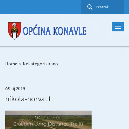
Pretraži:
Home
»
Nekategorizirano
05
sij
2019
nikola-horvat1