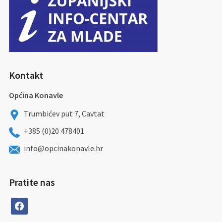
Kontakt
Općina Konavle
Trumbićev put 7, Cavtat
+385 (0)20 478401
info@opcinakonavle.hr
Pratite nas
facebook