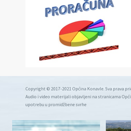
Copyright © 2017-2021 Općina Konavle. Sva prava pr
Audio i video materijali objavljeni na stranicama Opć
upotrebu u promidžbene svrhe