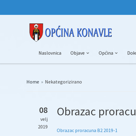
Naslovnica
Objave
Općina
Dok
Home
»
Nekategorizirano
Obrazac proracu
08
velj
2019
Obrazac proracuna B2 2019-1