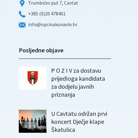
Trumbićev put 7, Cavtat
+385 (0)20 478401
info@opcinakonavle.hr
Posljedne objave
P O Z I V za dostavu
prijedloga kandidata
za dodjelu javnih
priznanja
U Cavtatu održan prvi
koncert Dječje klape
Škatulica