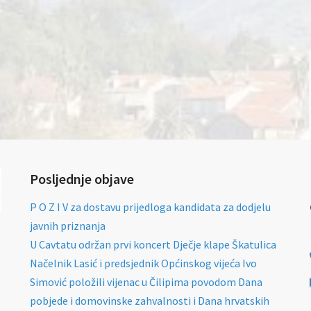
Posljednje objave
P O Z I V za dostavu prijedloga kandidata za dodjelu
javnih priznanja
U Cavtatu održan prvi koncert Dječje klape Škatulica
Načelnik Lasić i predsjednik Općinskog vijeća Ivo
Simović položili vijenac u Čilipima povodom Dana
pobjede i domovinske zahvalnosti i Dana hrvatskih