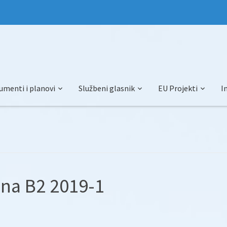
umenti i planovi
Službeni glasnik
EU Projekti
I
na B2 2019-1