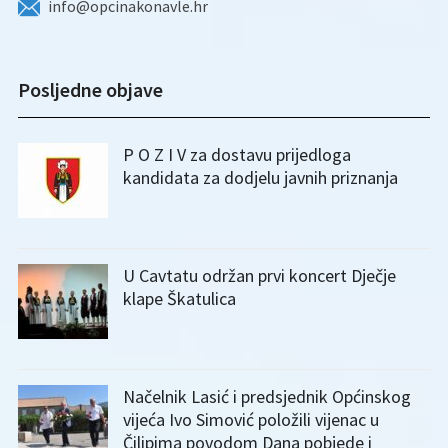
info@opcinakonavle.hr
Posljedne objave
P O Z I V za dostavu prijedloga
kandidata za dodjelu javnih priznanja
U Cavtatu održan prvi koncert Dječje
klape Škatulica
Načelnik Lasić i predsjednik Općinskog
vijeća Ivo Simović položili vijenac u
Čilipima povodom Dana pobjede i