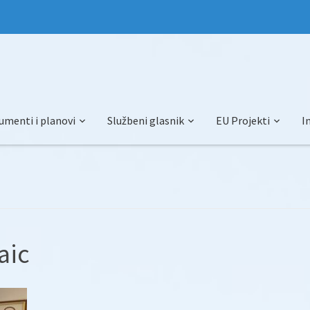
umenti i planovi
Službeni glasnik
EU Projekti
I
aic