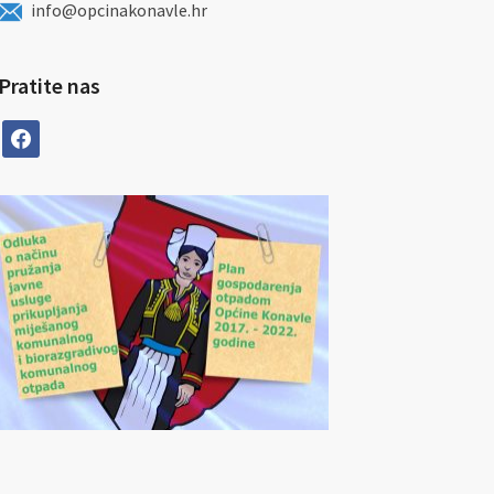
info@opcinakonavle.hr
Pratite nas
facebook