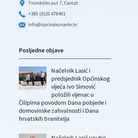
Trumbićev put 7, Cavtat
+385 (0)20 478401
info@opcinakonavle.hr
Posljedne objave
Načelnik Lasić i
predsjednik Općinskog
vijeća Ivo Simović
položili vijenac u
Čilipima povodom Dana pobjede i
domovinske zahvalnosti i Dana
hrvatskih branitelja
Načelnik Lasić uputio