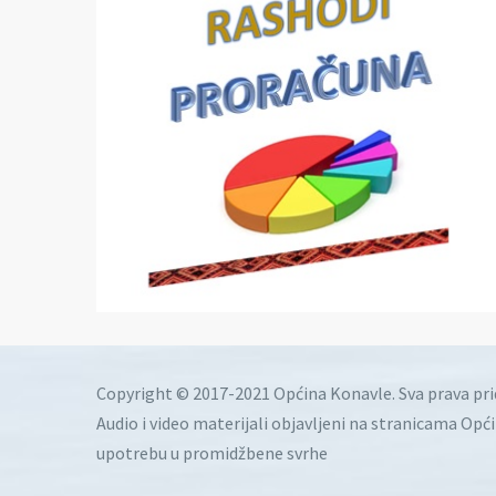
Copyright © 2017-2021 Općina Konavle. Sva prava pr
Audio i video materijali objavljeni na stranicama Opć
upotrebu u promidžbene svrhe