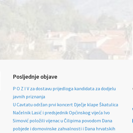
Posljednje objave
P O Z I V za dostavu prijedloga kandidata za dodjelu
javnih priznanja
U Cavtatu održan prvi koncert Dječje klape Škatulica
Načelnik Lasić i predsjednik Općinskog vijeća Ivo
Simović položili vijenac u Čilipima povodom Dana
pobjede i domovinske zahvalnosti i Dana hrvatskih