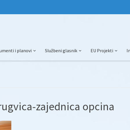
umenti i planovi
Službeni glasnik
EU Projekti
I
-rugvica-zajednica opcina