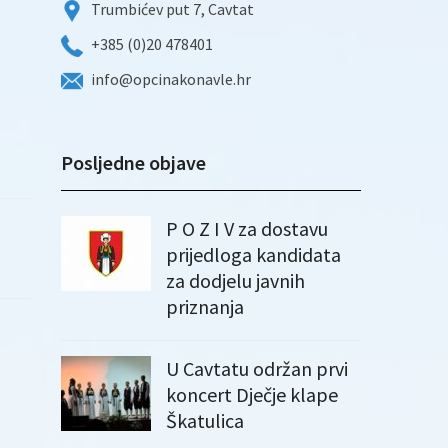
Trumbićev put 7, Cavtat
+385 (0)20 478401
info@opcinakonavle.hr
Posljedne objave
P O Z I V za dostavu
prijedloga kandidata
za dodjelu javnih
priznanja
U Cavtatu održan prvi
koncert Dječje klape
Škatulica