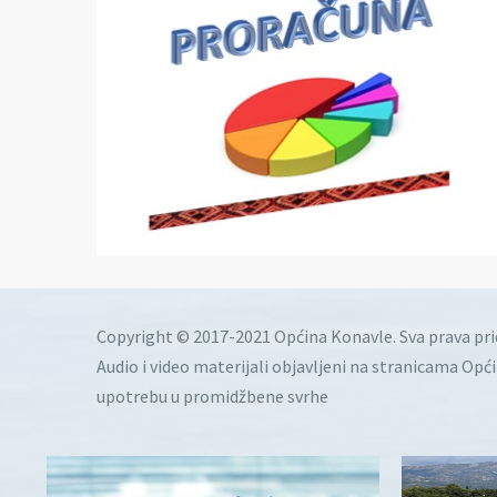
Copyright © 2017-2021 Općina Konavle. Sva prava pr
Audio i video materijali objavljeni na stranicama Opć
upotrebu u promidžbene svrhe