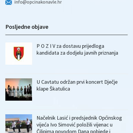
info@opcinakonavle.hr
Posljedne objave
P O Z I V za dostavu prijedloga
kandidata za dodjelu javnih priznanja
U Cavtatu održan prvi koncert Dječje
klape Škatulica
Načelnik Lasić i predsjednik Općinskog
vijeća Ivo Simović položili vijenac u
Čilipima povodom Dana pobjede i