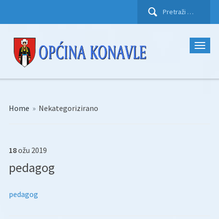
Pretraži:
Home
»
Nekategorizirano
18
ožu
2019
pedagog
pedagog