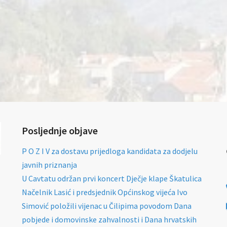
Posljednje objave
P O Z I V za dostavu prijedloga kandidata za dodjelu
javnih priznanja
U Cavtatu održan prvi koncert Dječje klape Škatulica
Načelnik Lasić i predsjednik Općinskog vijeća Ivo
Simović položili vijenac u Čilipima povodom Dana
pobjede i domovinske zahvalnosti i Dana hrvatskih