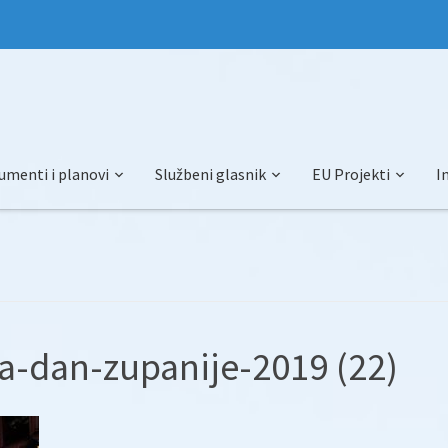
umenti i planovi
Službeni glasnik
EU Projekti
I
a-dan-zupanije-2019 (22)