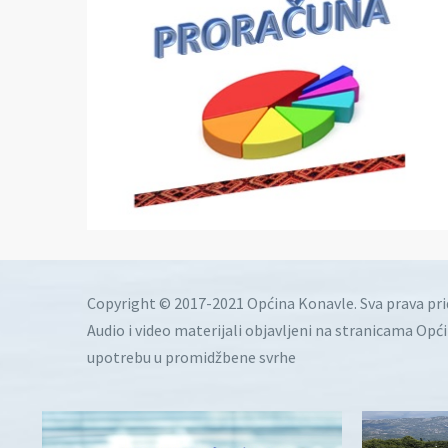
Copyright © 2017-2021 Općina Konavle. Sva prava pr
Audio i video materijali objavljeni na stranicama Opć
upotrebu u promidžbene svrhe