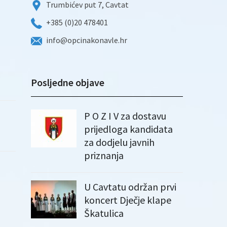
Trumbićev put 7, Cavtat
+385 (0)20 478401
info@opcinakonavle.hr
Posljedne objave
P O Z I V za dostavu
prijedloga kandidata
za dodjelu javnih
priznanja
U Cavtatu održan prvi
koncert Dječje klape
Škatulica