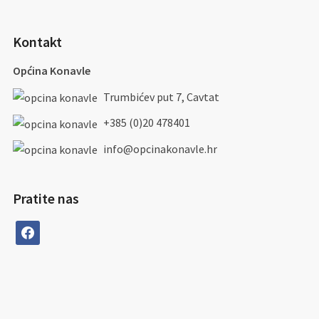
Kontakt
Općina Konavle
Trumbićev put 7, Cavtat
+385 (0)20 478401
info@opcinakonavle.hr
Pratite nas
facebook