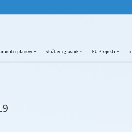
umenti i planovi
Službeni glasnik
EU Projekti
I
19