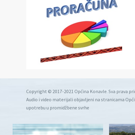
Copyright © 2017-2021 Općina Konavle. Sva prava pr
Audio i video materijali objavljeni na stranicama Opć
upotrebu u promidžbene svrhe