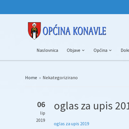
Naslovnica
Objave
Općina
Dok
Home
»
Nekategorizirano
oglas za upis 20
06
lip
2019
oglas za upis 2019