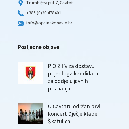
Trumbićev put 7, Cavtat
+385 (0)20 478401
info@opcinakonavle.hr
Posljedne objave
P O Z I V za dostavu
prijedloga kandidata
za dodjelu javnih
priznanja
U Cavtatu održan prvi
koncert Dječje klape
Škatulica