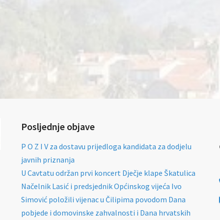
Posljednje objave
P O Z I V za dostavu prijedloga kandidata za dodjelu
javnih priznanja
U Cavtatu održan prvi koncert Dječje klape Škatulica
Načelnik Lasić i predsjednik Općinskog vijeća Ivo
Simović položili vijenac u Čilipima povodom Dana
pobjede i domovinske zahvalnosti i Dana hrvatskih