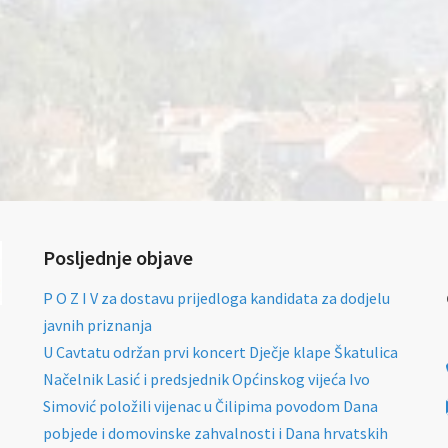
Posljednje objave
P O Z I V za dostavu prijedloga kandidata za dodjelu
javnih priznanja
U Cavtatu održan prvi koncert Dječje klape Škatulica
Načelnik Lasić i predsjednik Općinskog vijeća Ivo
Simović položili vijenac u Čilipima povodom Dana
pobjede i domovinske zahvalnosti i Dana hrvatskih