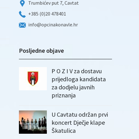
Trumbićev put 7, Cavtat
+385 (0)20 478401
info@opcinakonavle.hr
Posljedne objave
P O Z I V za dostavu
prijedloga kandidata
za dodjelu javnih
priznanja
U Cavtatu održan prvi
koncert Dječje klape
Škatulica