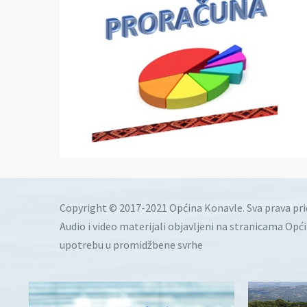
Copyright © 2017-2021 Općina Konavle. Sva prava pr
Audio i video materijali objavljeni na stranicama Opć
upotrebu u promidžbene svrhe