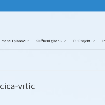
umenti i planovi
Službeni glasnik
EU Projekti
I
cica-vrtic