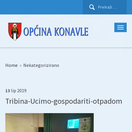
Pretraži:
Home
»
Nekategorizirano
13
lip
2019
Tribina-Ucimo-gospodariti-otpadom