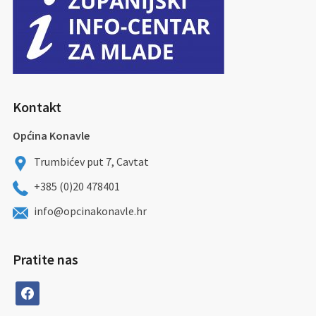
Kontakt
Općina Konavle
Trumbićev put 7, Cavtat
+385 (0)20 478401
info@opcinakonavle.hr
Pratite nas
facebook