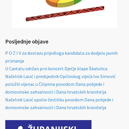
Posljednje objave
P O Z I V za dostavu prijedloga kandidata za dodjelu javnih
priznanja
U Cavtatu održan prvi koncert Dječje klape Škatulica
Načelnik Lasić i predsjednik Općinskog vijeća Ivo Simović
položili vijenac u Čilipima povodom Dana pobjede i
domovinske zahvalnosti i Dana hrvatskih branitelja
Načelnik Lasić uputio čestitku povodom Dana pobjede i
domovinske zahvalnosti i Dana hrvatskih branitelja