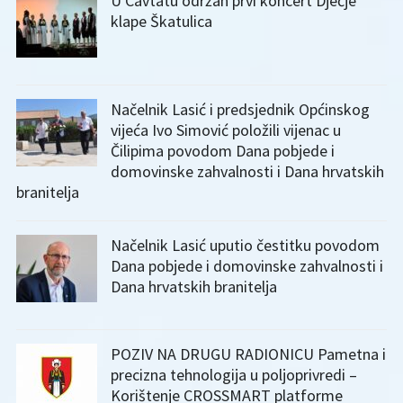
U Cavtatu održan prvi koncert Dječje
klape Škatulica
Načelnik Lasić i predsjednik Općinskog
vijeća Ivo Simović položili vijenac u
Čilipima povodom Dana pobjede i
domovinske zahvalnosti i Dana hrvatskih
branitelja
Načelnik Lasić uputio čestitku povodom
Dana pobjede i domovinske zahvalnosti i
Dana hrvatskih branitelja
POZIV NA DRUGU RADIONICU Pametna i
precizna tehnologija u poljoprivredi –
Korištenje CROSSMART platforme