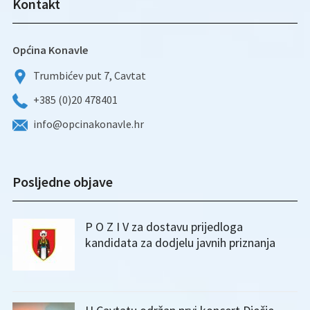
Kontakt
Općina Konavle
Trumbićev put 7, Cavtat
+385 (0)20 478401
info@opcinakonavle.hr
Posljedne objave
P O Z I V za dostavu prijedloga
kandidata za dodjelu javnih priznanja