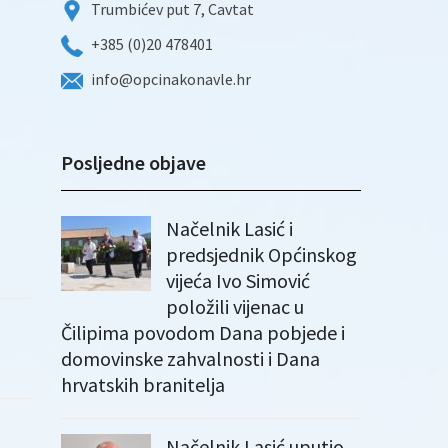
Trumbićev put 7, Cavtat
+385 (0)20 478401
info@opcinakonavle.hr
Posljedne objave
Načelnik Lasić i
predsjednik Općinskog
vijeća Ivo Simović
položili vijenac u
Čilipima povodom Dana pobjede i
domovinske zahvalnosti i Dana
hrvatskih branitelja
Načelnik Lasić uputio