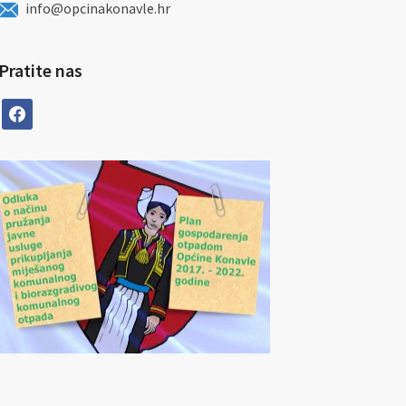
info@opcinakonavle.hr
Pratite nas
facebook