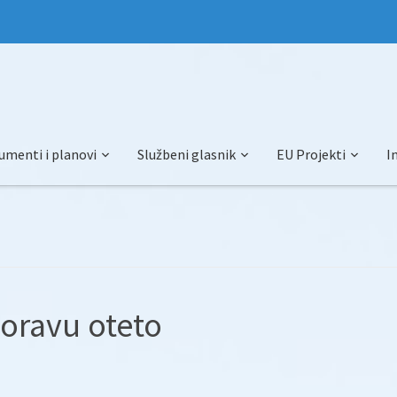
umenti i planovi
Službeni glasnik
EU Projekti
I
oravu oteto