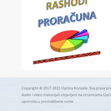
Copyright © 2017-2021 Općina Konavle. Sva prava pr
Audio i video materijali objavljeni na stranicama Opć
upotrebu u promidžbene svrhe