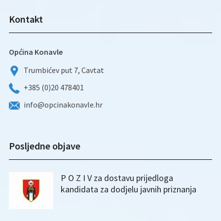
Kontakt
Općina Konavle
Trumbićev put 7, Cavtat
+385 (0)20 478401
info@opcinakonavle.hr
Posljedne objave
P O Z I V za dostavu prijedloga
kandidata za dodjelu javnih priznanja