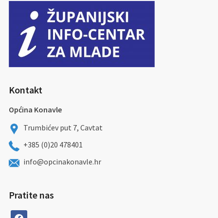
Kontakt
Općina Konavle
Trumbićev put 7, Cavtat
+385 (0)20 478401
info@opcinakonavle.hr
Pratite nas
facebook