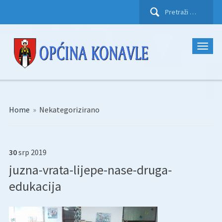
Pretraži:
Home
»
Nekategorizirano
30
srp
2019
juzna-vrata-lijepe-nase-druga-
edukacija