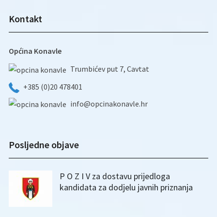
Kontakt
Općina Konavle
Trumbićev put 7, Cavtat
+385 (0)20 478401
info@opcinakonavle.hr
Posljedne objave
P O Z I V za dostavu prijedloga
kandidata za dodjelu javnih priznanja