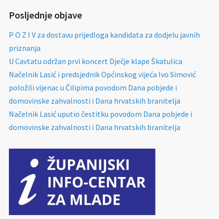
Posljednje objave
P O Z I V za dostavu prijedloga kandidata za dodjelu javnih
priznanja
U Cavtatu održan prvi koncert Dječje klape Škatulica
Načelnik Lasić i predsjednik Općinskog vijeća Ivo Simović
položili vijenac u Čilipima povodom Dana pobjede i
domovinske zahvalnosti i Dana hrvatskih branitelja
Načelnik Lasić uputio čestitku povodom Dana pobjede i
domovinske zahvalnosti i Dana hrvatskih branitelja