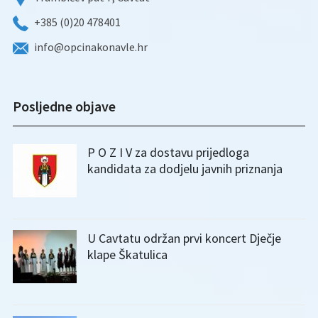
+385 (0)20 478401
info@opcinakonavle.hr
Posljedne objave
P O Z I V za dostavu prijedloga
kandidata za dodjelu javnih priznanja
U Cavtatu održan prvi koncert Dječje
klape Škatulica