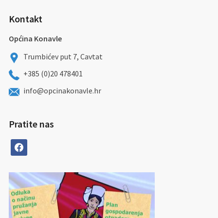
Kontakt
Općina Konavle
Trumbićev put 7, Cavtat
+385 (0)20 478401
info@opcinakonavle.hr
Pratite nas
facebook