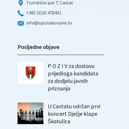
Trumbićev put 7, Cavtat
+385 (0)20 478401
info@opcinakonavle.hr
Posljedne objave
P O Z I V za dostavu
prijedloga kandidata
za dodjelu javnih
priznanja
U Cavtatu održan prvi
koncert Dječje klape
Škatulica