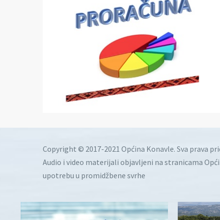
Copyright © 2017-2021 Općina Konavle. Sva prava pr
Audio i video materijali objavljeni na stranicama Opć
upotrebu u promidžbene svrhe