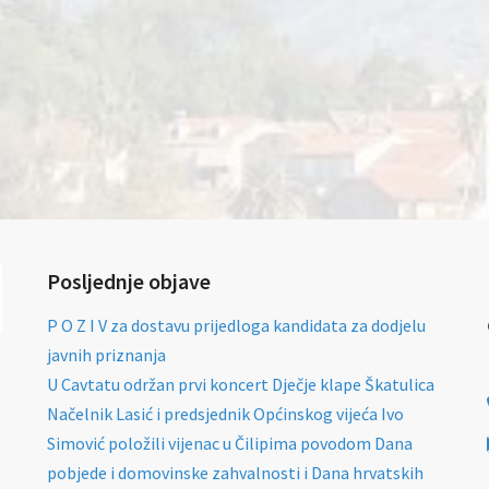
Posljednje objave
P O Z I V za dostavu prijedloga kandidata za dodjelu
javnih priznanja
U Cavtatu održan prvi koncert Dječje klape Škatulica
Načelnik Lasić i predsjednik Općinskog vijeća Ivo
Simović položili vijenac u Čilipima povodom Dana
pobjede i domovinske zahvalnosti i Dana hrvatskih