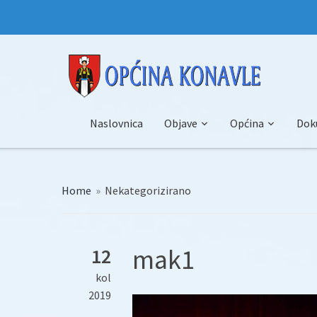
Naslovnica
Objave
Općina
Dok
Home
»
Nekategorizirano
mak1
12
kol
2019