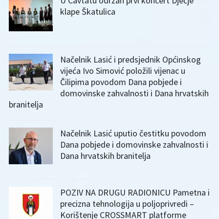
U Cavtatu održan prvi koncert Dječje
klape Škatulica
Načelnik Lasić i predsjednik Općinskog
vijeća Ivo Simović položili vijenac u
Čilipima povodom Dana pobjede i
domovinske zahvalnosti i Dana hrvatskih
branitelja
Načelnik Lasić uputio čestitku povodom
Dana pobjede i domovinske zahvalnosti i
Dana hrvatskih branitelja
POZIV NA DRUGU RADIONICU Pametna i
precizna tehnologija u poljoprivredi –
Korištenje CROSSMART platforme