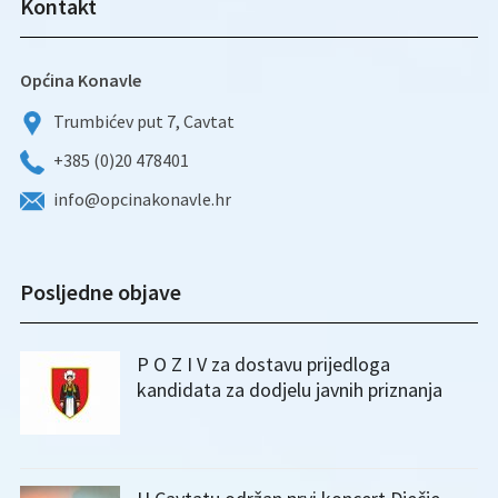
Kontakt
Općina Konavle
Trumbićev put 7, Cavtat
+385 (0)20 478401
info@opcinakonavle.hr
Posljedne objave
P O Z I V za dostavu prijedloga
kandidata za dodjelu javnih priznanja