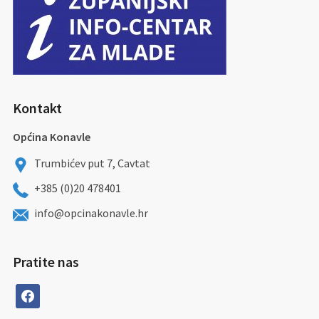
Kontakt
Općina Konavle
Trumbićev put 7, Cavtat
+385 (0)20 478401
info@opcinakonavle.hr
Pratite nas
facebook