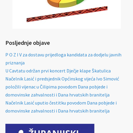
Posljednje objave
P O Z I V za dostavu prijedloga kandidata za dodjelu javnih
priznanja
U Cavtatu održan prvi koncert Dječje klape Škatulica
Načelnik Lasić i predsjednik Općinskog vijeća Ivo Simović
položili vijenac u Čilipima povodom Dana pobjede i
domovinske zahvalnosti i Dana hrvatskih branitelja
Načelnik Lasić uputio čestitku povodom Dana pobjede i
domovinske zahvalnosti i Dana hrvatskih branitelja