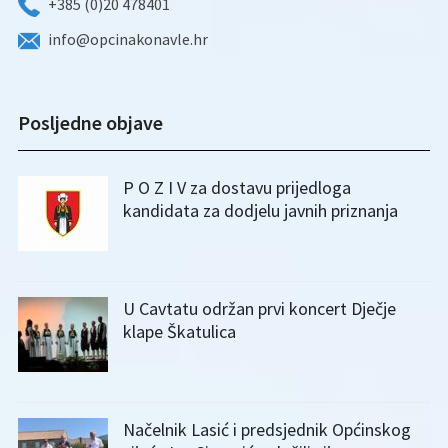
+385 (0)20 478401
info@opcinakonavle.hr
Posljedne objave
P O Z I V za dostavu prijedloga
kandidata za dodjelu javnih priznanja
U Cavtatu održan prvi koncert Dječje
klape Škatulica
Načelnik Lasić i predsjednik Općinskog