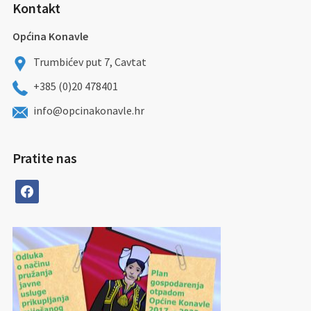
Kontakt
Općina Konavle
Trumbićev put 7, Cavtat
+385 (0)20 478401
info@opcinakonavle.hr
Pratite nas
facebook