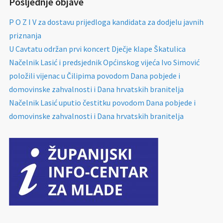
Posljednje objave
P O Z I V za dostavu prijedloga kandidata za dodjelu javnih
priznanja
U Cavtatu održan prvi koncert Dječje klape Škatulica
Načelnik Lasić i predsjednik Općinskog vijeća Ivo Simović
položili vijenac u Čilipima povodom Dana pobjede i
domovinske zahvalnosti i Dana hrvatskih branitelja
Načelnik Lasić uputio čestitku povodom Dana pobjede i
domovinske zahvalnosti i Dana hrvatskih branitelja