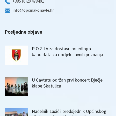
+385 (0)20 478401
info@opcinakonavle.hr
Posljedne objave
P O Z I V za dostavu prijedloga
kandidata za dodjelu javnih priznanja
U Cavtatu održan prvi koncert Dječje
klape Škatulica
Načelnik Lasić i predsjednik Općinskog