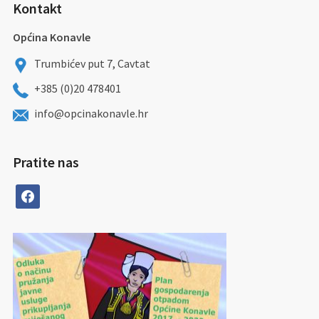
Kontakt
Općina Konavle
Trumbićev put 7, Cavtat
+385 (0)20 478401
info@opcinakonavle.hr
Pratite nas
facebook