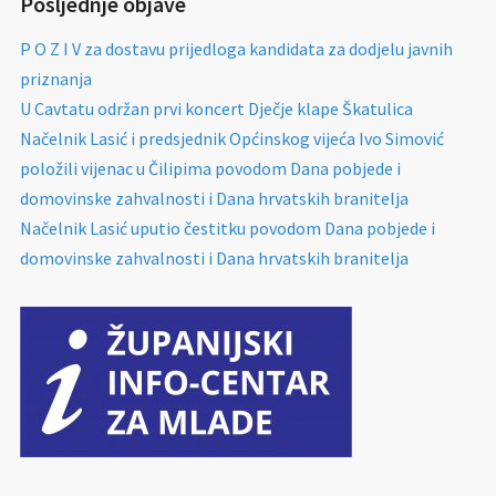
Posljednje objave
P O Z I V za dostavu prijedloga kandidata za dodjelu javnih
priznanja
U Cavtatu održan prvi koncert Dječje klape Škatulica
Načelnik Lasić i predsjednik Općinskog vijeća Ivo Simović
položili vijenac u Čilipima povodom Dana pobjede i
domovinske zahvalnosti i Dana hrvatskih branitelja
Načelnik Lasić uputio čestitku povodom Dana pobjede i
domovinske zahvalnosti i Dana hrvatskih branitelja