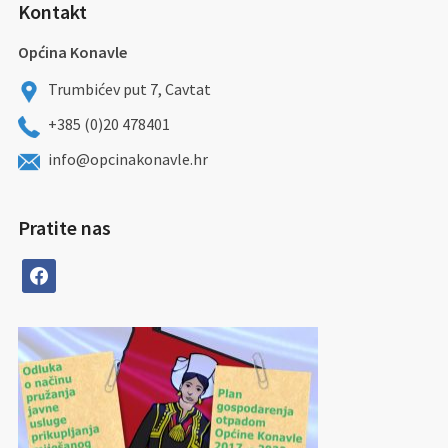
Kontakt
Općina Konavle
Trumbićev put 7, Cavtat
+385 (0)20 478401
info@opcinakonavle.hr
Pratite nas
facebook