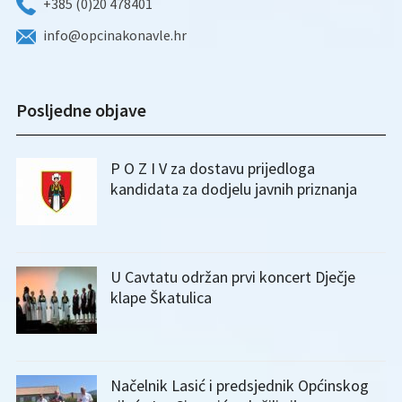
+385 (0)20 478401
info@opcinakonavle.hr
Posljedne objave
P O Z I V za dostavu prijedloga
kandidata za dodjelu javnih priznanja
U Cavtatu održan prvi koncert Dječje
klape Škatulica
Načelnik Lasić i predsjednik Općinskog