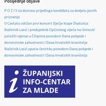
Posljednje objave
P O Z I V za dostavu prijedloga kandidata za dodjelu javnih
priznanja
U Cavtatu održan prvi koncert Dječje klape Škatulica
Načelnik Lasić i predsjednik Općinskog vijeća Ivo Simović
položili vijenac u Čilipima povodom Dana pobjede i
domovinske zahvalnosti i Dana hrvatskih branitelja
Načelnik Lasić uputio čestitku povodom Dana pobjede i
domovinske zahvalnosti i Dana hrvatskih branitelja