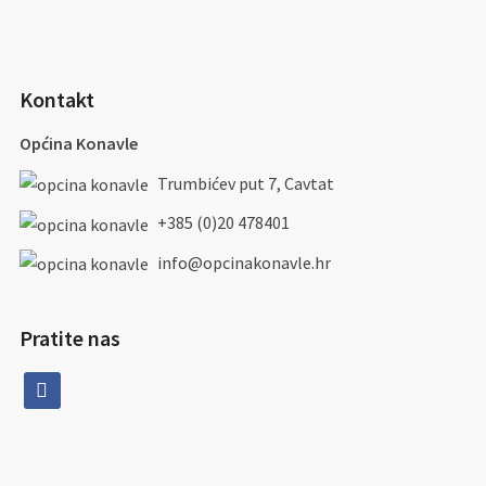
Kontakt
Općina Konavle
Trumbićev put 7, Cavtat
+385 (0)20 478401
info@opcinakonavle.hr
Pratite nas
facebook