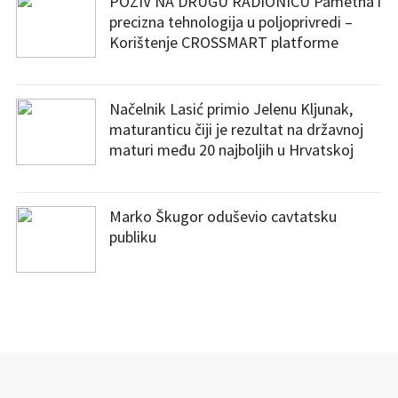
POZIV NA DRUGU RADIONICU Pametna i
precizna tehnologija u poljoprivredi –
Korištenje CROSSMART platforme
Načelnik Lasić primio Jelenu Kljunak,
maturanticu čiji je rezultat na državnoj
maturi među 20 najboljih u Hrvatskoj
Marko Škugor oduševio cavtatsku
publiku