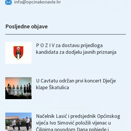
info@opcinakonavle.hr
Posljedne objave
P O Z I V za dostavu prijedloga
kandidata za dodjelu javnih priznanja
U Cavtatu održan prvi koncert Dječje
klape Škatulica
Načelnik Lasić i predsjednik Općinskog
vijeća Ivo Simović položili vijenac u
Čilipima povodom Dana pobjede i