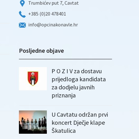
Trumbićev put 7, Cavtat
+385 (0)20 478401
info@opcinakonavle.hr
Posljedne objave
P O Z I V za dostavu
prijedloga kandidata
za dodjelu javnih
priznanja
U Cavtatu održan prvi
koncert Dječje klape
Škatulica