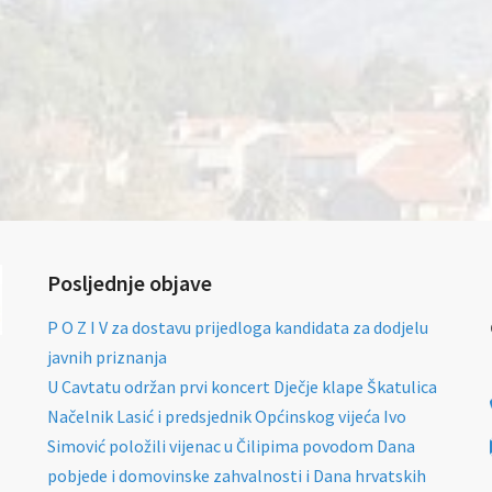
Posljednje objave
P O Z I V za dostavu prijedloga kandidata za dodjelu
javnih priznanja
U Cavtatu održan prvi koncert Dječje klape Škatulica
Načelnik Lasić i predsjednik Općinskog vijeća Ivo
Simović položili vijenac u Čilipima povodom Dana
pobjede i domovinske zahvalnosti i Dana hrvatskih