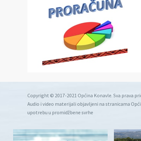
Copyright © 2017-2021 Općina Konavle. Sva prava pr
Audio i video materijali objavljeni na stranicama Opć
upotrebu u promidžbene svrhe