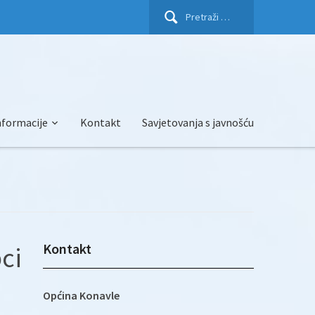
Pretraži:
nformacije
Kontakt
Savjetovanja s javnošću
Kontakt
cine_Konavle
Općina Konavle