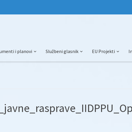
umenti i planovi
Službeni glasnik
EU Projekti
I
javne_rasprave_IIDPPU_Op