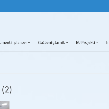
umenti i planovi
Službeni glasnik
EU Projekti
I
 (2)