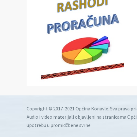
Copyright © 2017-2021 Općina Konavle. Sva prava pr
Audio i video materijali objavljeni na stranicama Opć
upotrebu u promidžbene svrhe