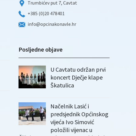
Trumbićev put 7, Cavtat
+385 (0)20 478401
info@opcinakonavle.hr
Posljedne objave
U Cavtatu održan prvi
koncert Dječje klape
Škatulica
Načelnik Lasić i
predsjednik Općinskog
vijeća Ivo Simović
položili vijenac u