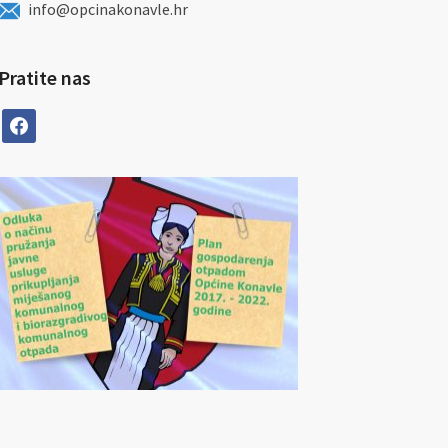
info@opcinakonavle.hr
Pratite nas
facebook