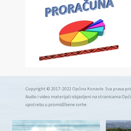
Copyright © 2017-2021 Općina Konavle. Sva prava pr
Audio i video materijali objavljeni na stranicama Opć
upotrebu u promidžbene svrhe