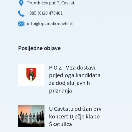
Trumbićev put 7, Cavtat
+385 (0)20 478401
info@opcinakonavle.hr
Posljedne objave
P O Z I V za dostavu
prijedloga kandidata
za dodjelu javnih
priznanja
U Cavtatu održan prvi
koncert Dječje klape
Škatulica