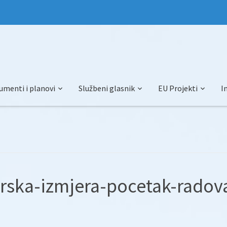
umenti i planovi
Službeni glasnik
EU Projekti
I
rska-izmjera-pocetak-radov