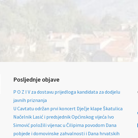
Posljednje objave
P O Z I V za dostavu prijedloga kandidata za dodjelu
javnih priznanja
U Cavtatu održan prvi koncert Dječje klape Škatulica
Načelnik Lasić i predsjednik Općinskog vijeća Ivo
Simović položili vijenac u Čilipima povodom Dana
pobjede i domovinske zahvalnosti i Dana hrvatskih