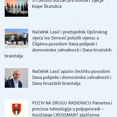
U Cavtatu održan prvi koncert Dječje
klape Škatulica
Načelnik Lasić i predsjednik Općinskog
vijeća Ivo Simović položili vijenac u
Čilipima povodom Dana pobjede i
domovinske zahvalnosti i Dana hrvatskih
branitelja
Načelnik Lasić uputio čestitku povodom
Dana pobjede i domovinske zahvalnosti i
Dana hrvatskih branitelja
POZIV NA DRUGU RADIONICU Pametna i
precizna tehnologija u poljoprivredi –
Korištenje CROSSMART platforme