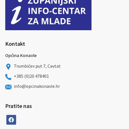
Kontakt
Općina Konavle
Trumbićev put 7, Cavtat
+385 (0)20 478401
info@opcinakonavle.hr
Pratite nas
facebook