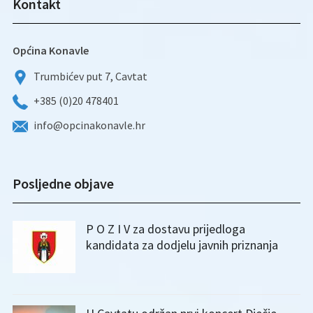
Kontakt
Općina Konavle
Trumbićev put 7, Cavtat
+385 (0)20 478401
info@opcinakonavle.hr
Posljedne objave
P O Z I V za dostavu prijedloga
kandidata za dodjelu javnih priznanja