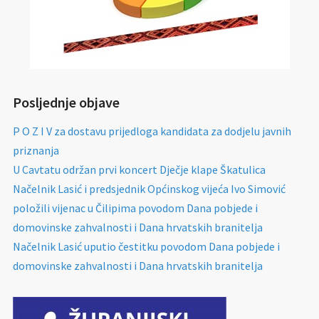
Posljednje objave
P O Z I V za dostavu prijedloga kandidata za dodjelu javnih
priznanja
U Cavtatu održan prvi koncert Dječje klape Škatulica
Načelnik Lasić i predsjednik Općinskog vijeća Ivo Simović
položili vijenac u Čilipima povodom Dana pobjede i
domovinske zahvalnosti i Dana hrvatskih branitelja
Načelnik Lasić uputio čestitku povodom Dana pobjede i
domovinske zahvalnosti i Dana hrvatskih branitelja