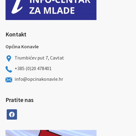
Kontakt
Općina Konavle
Trumbićev put 7, Cavtat
+385 (0)20 478401
info@opcinakonavle.hr
Pratite nas
facebook