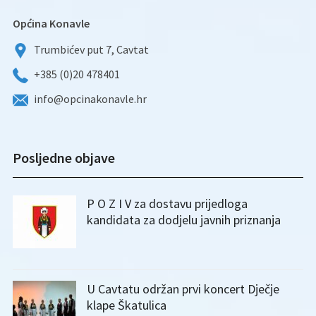
Općina Konavle
Trumbićev put 7, Cavtat
+385 (0)20 478401
info@opcinakonavle.hr
Posljedne objave
P O Z I V za dostavu prijedloga
kandidata za dodjelu javnih priznanja
U Cavtatu održan prvi koncert Dječje
klape Škatulica