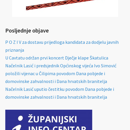
Posljednje objave
P O Z I V za dostavu prijedloga kandidata za dodjelu javnih
priznanja
U Cavtatu održan prvi koncert Dječje klape Škatulica
Načelnik Lasić i predsjednik Općinskog vijeća Ivo Simović
položili vijenac u Čilipima povodom Dana pobjede i
domovinske zahvalnosti i Dana hrvatskih branitelja
Načelnik Lasić uputio čestitku povodom Dana pobjede i
domovinske zahvalnosti i Dana hrvatskih branitelja