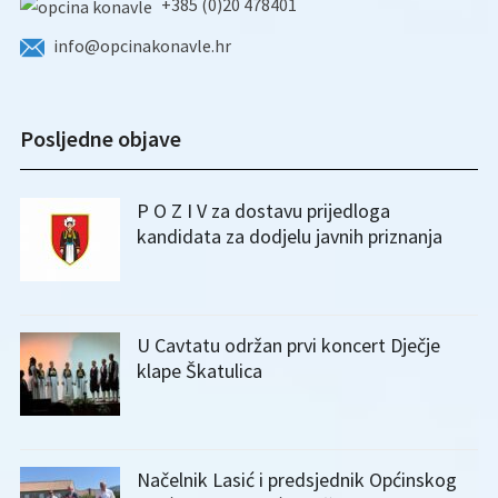
+385 (0)20 478401
info@opcinakonavle.hr
Posljedne objave
P O Z I V za dostavu prijedloga
kandidata za dodjelu javnih priznanja
U Cavtatu održan prvi koncert Dječje
klape Škatulica
Načelnik Lasić i predsjednik Općinskog