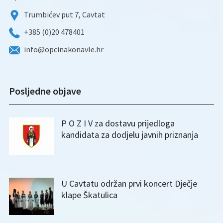
Trumbićev put 7, Cavtat
+385 (0)20 478401
info@opcinakonavle.hr
Posljedne objave
P O Z I V za dostavu prijedloga
kandidata za dodjelu javnih priznanja
U Cavtatu održan prvi koncert Dječje
klape Škatulica