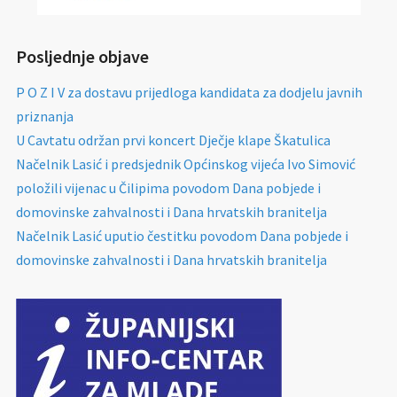
Posljednje objave
P O Z I V za dostavu prijedloga kandidata za dodjelu javnih
priznanja
U Cavtatu održan prvi koncert Dječje klape Škatulica
Načelnik Lasić i predsjednik Općinskog vijeća Ivo Simović
položili vijenac u Čilipima povodom Dana pobjede i
domovinske zahvalnosti i Dana hrvatskih branitelja
Načelnik Lasić uputio čestitku povodom Dana pobjede i
domovinske zahvalnosti i Dana hrvatskih branitelja