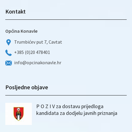
Kontakt
Općina Konavle
Trumbićev put 7, Cavtat
+385 (0)20 478401
info@opcinakonavle.hr
Posljedne objave
P O Z I V za dostavu prijedloga
kandidata za dodjelu javnih priznanja