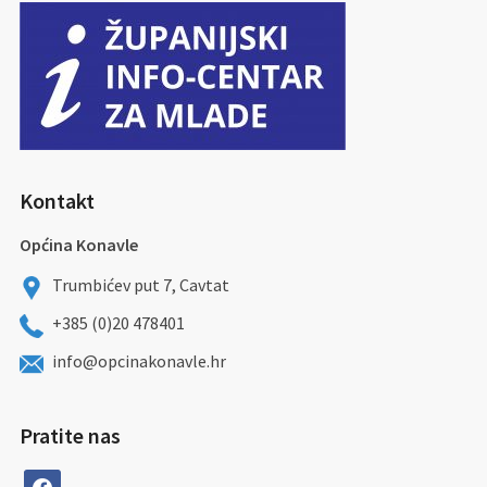
Kontakt
Općina Konavle
Trumbićev put 7, Cavtat
+385 (0)20 478401
info@opcinakonavle.hr
Pratite nas
facebook